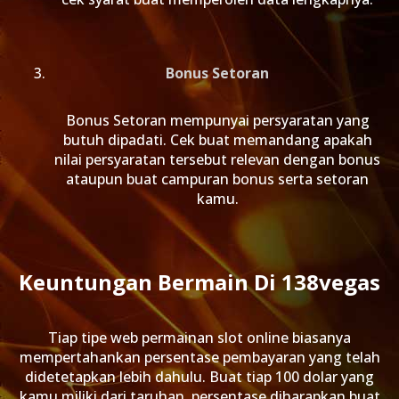
Bonus Setoran
Bonus Setoran mempunyai persyaratan yang
butuh dipadati. Cek buat memandang apakah
nilai persyaratan tersebut relevan dengan bonus
ataupun buat campuran bonus serta setoran
kamu.
Keuntungan Bermain Di 138vegas
Tiap tipe web permainan slot online biasanya
mempertahankan persentase pembayaran yang telah
didetetapkan lebih dahulu. Buat tiap 100 dolar yang
kamu miliki dari taruhan, persentase diharapkan buat