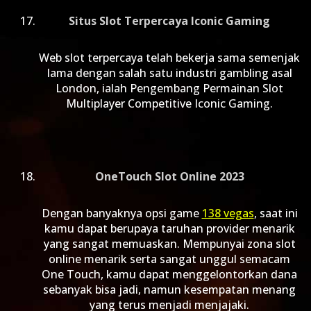
Situs Slot Terpercaya Iconic Gaming
Web slot terpercaya telah bekerja sama semenjak
lama dengan salah satu industri gambling asal
London, ialah Pengembang Permainan Slot
Multiplayer Competitive Iconic Gaming.
OneTouch Slot Online 2023
Dengan banyaknya opsi game
138 vegas
, saat ini
kamu dapat berupaya taruhan provider menarik
yang sangat memuaskan. Mempunyai zona slot
online menarik serta sangat unggul semacam
One Touch, kamu dapat menggelontorkan dana
sebanyak bisa jadi, namun kesempatan menang
yang terus menjadi menjajaki.