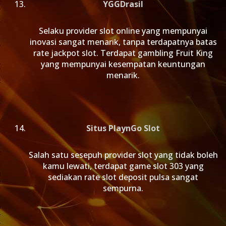
YGGDrasil
Selaku provider slot online yang mempunyai
inovasi sangat menarik, tanpa terdapatnya batas
rate jackpot slot. Terdapat gambling Fruit King
yang mempunyai kesempatan keuntungan
menarik.
Situs PlaynGo Slot
Salah satu sesepuh provider slot yang tidak boleh
kamu lewati, terdapat game slot 303 yang
sediakan rate slot deposit pulsa sangat
sempurna.