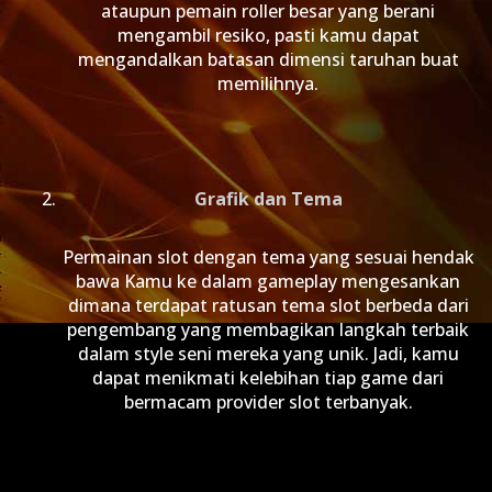
ataupun pemain roller besar yang berani
mengambil resiko, pasti kamu dapat
mengandalkan batasan dimensi taruhan buat
memilihnya.
Grafik dan Tema
Permainan slot dengan tema yang sesuai hendak
bawa Kamu ke dalam gameplay mengesankan
dimana terdapat ratusan tema slot berbeda dari
pengembang yang membagikan langkah terbaik
dalam style seni mereka yang unik. Jadi, kamu
dapat menikmati kelebihan tiap game dari
bermacam provider slot terbanyak.