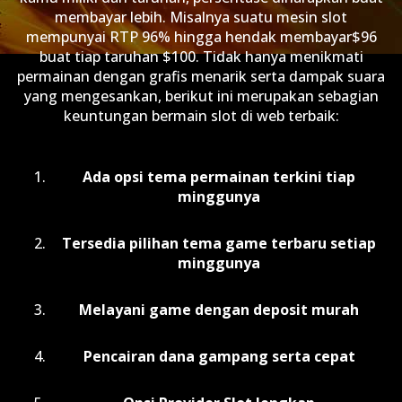
membayar lebih. Misalnya suatu mesin slot
mempunyai RTP 96% hingga hendak membayar$96
buat tiap taruhan $100. Tidak hanya menikmati
permainan dengan grafis menarik serta dampak suara
yang mengesankan, berikut ini merupakan sebagian
keuntungan bermain slot di web terbaik:
Ada opsi tema permainan terkini tiap
minggunya
Tersedia pilihan tema game terbaru setiap
minggunya
Melayani game dengan deposit murah
Pencairan dana gampang serta cepat