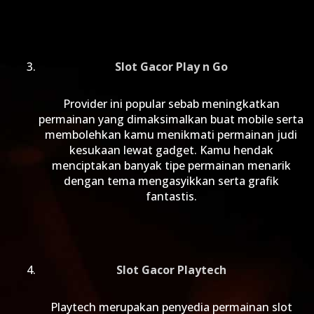
Slot Gacor Play n Go
Provider ini popular sebab meningkatkan
permainan yang dimaksimalkan buat mobile serta
membolehkan kamu menikmati permainan judi
kesukaan lewat gadget. Kamu hendak
menciptakan banyak tipe permainan menarik
dengan tema mengasyikkan serta grafik
fantastis.
Slot Gacor Playtech
Playtech merupakan penyedia permainan slot