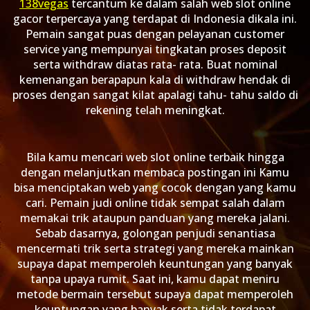
138vegas
tercantum ke dalam salah web slot online
gacor terpercaya yang terdapat di Indonesia dikala ini.
Pemain sangat puas dengan pelayanan customer
service yang mempunyai tingkatan proses deposit
serta withdraw diatas rata- rata. Buat nominal
kemenangan berapapun kala di withdraw hendak di
proses dengan sangat kilat apalagi tahu- tahu saldo di
rekening telah meningkat.
Bila kamu mencari web slot online terbaik hingga
dengan melanjutkan membaca postingan ini Kamu
bisa menciptakan web yang cocok dengan yang kamu
cari. Pemain judi online tidak sempat salah dalam
memakai trik ataupun panduan yang mereka jalani.
Sebab dasarnya, golongan penjudi senantiasa
mencermati trik serta strategi yang mereka mainkan
supaya dapat memperoleh keuntungan yang banyak
tanpa upaya rumit. Saat ini, kamu dapat meniru
metode bermain tersebut supaya dapat memperoleh
keuntungan yang banyak serta tidak terdapat