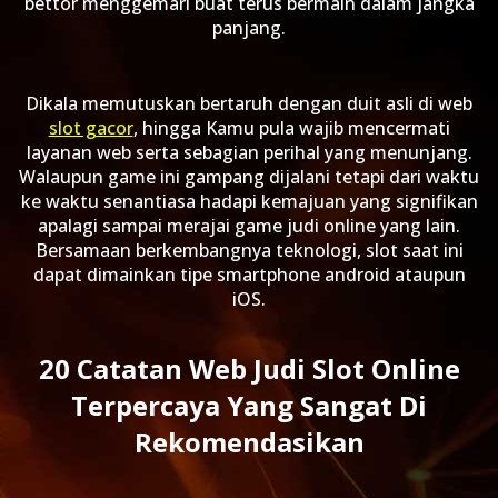
bettor menggemari buat terus bermain dalam jangka
panjang.
Dikala memutuskan bertaruh dengan duit asli di web
slot gacor
, hingga Kamu pula wajib mencermati
layanan web serta sebagian perihal yang menunjang.
Walaupun game ini gampang dijalani tetapi dari waktu
ke waktu senantiasa hadapi kemajuan yang signifikan
apalagi sampai merajai game judi online yang lain.
Bersamaan berkembangnya teknologi, slot saat ini
dapat dimainkan tipe smartphone android ataupun
iOS.
20 Catatan Web Judi Slot Online
Terpercaya Yang Sangat Di
Rekomendasikan