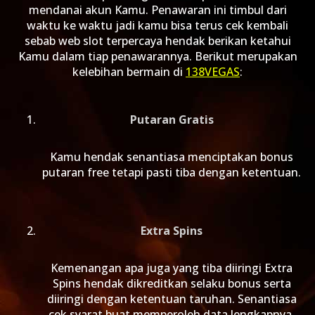
mendanai akun Kamu. Penawaran ini timbul dari
waktu ke waktu jadi kamu bisa terus cek kembali
sebab web slot terpercaya hendak berikan ketahui
Kamu dalam tiap penawarannya. Berikut merupakan
kelebihan bermain di
138VEGAS
:
Putaran Gratis
Kamu hendak senantiasa menciptakan bonus
putaran free tetapi pasti tiba dengan ketentuan.
Extra Spins
Kemenangan apa juga yang tiba diiringi Extra
Spins hendak dikreditkan selaku bonus serta
diiringi dengan ketentuan taruhan. Senantiasa
cek syarat buat memperoleh data lengkapnya.