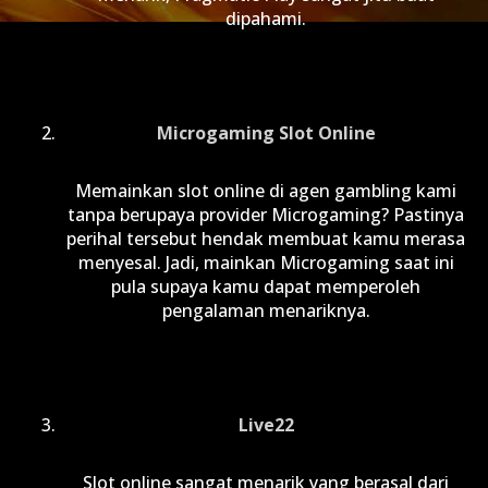
dipahami.
Microgaming Slot Online
Memainkan slot online di agen gambling kami
tanpa berupaya provider Microgaming? Pastinya
perihal tersebut hendak membuat kamu merasa
menyesal. Jadi, mainkan Microgaming saat ini
pula supaya kamu dapat memperoleh
pengalaman menariknya.
Live22
Slot online sangat menarik yang berasal dari