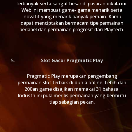
terbanyak serta sangat besar di pasaran dikala ini.
Web ini membuat game- game menarik serta
inovatif yang menarik banyak pemain. Kamu
dapat menciptakan bermacam tipe permainan
berlabel dan permainan progresif dari Playtech.
Slot Gacor Pragmatic Play
Pragmatic Play merupakan pengembang
permainan slot terbaik di dunia online. Lebih dari
200an game disajikan memakai 31 bahasa.
Industri ini pula merilis permainan yang bermutu
tiap sebagian pekan.