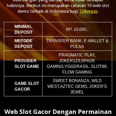
habisnya. Berikut ini merupakan catatan 10 web slot
demo terbaik di Indonesia bagi
138vegas
.
MINIMAL
RP. 10.000,-
DEPOSIT
METODE
TRANSFER BANK, E-WALLET &
DEPOSIT
PULSA
PRAGMATIC PLAY,
PROVIDER
JOKER123,SPADE
SLOT GAME
GAMING,YGGDRASIL, SLOT88,
FLOW GAMING
SWEET BONANZA, WILD
GAME SLOT
WEST,AZTEC GEMS, JOKER'S
GACOR
JEWEL
Web Slot Gacor Dengan Permainan