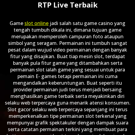
RTP Live Terbaik
Game
slot online
jadi salah satu game casino yang
tengah tumbuh dikala ini, dimana tujuan game
merupakan memperoleh campuran foto ataupun
simbol yang seragam. Permainan ini tumbuh sangat
pesat dalam wujud video permainan dengan banyak
fitur yang disajikan. Buat tiap mesin slot, terdapat
banyak pula fitur game yang ditambahkan serta
permainan slot ialah game yang sesuai untuk para
pemain E- games tetapi permainan ini cuma
mengandalkan keberuntungan. Buat seperti itu
provider permainan judi terus menjadi bersaing
menghasilkan game terbaik serta meyakinkan diri
selaku web terpercaya guna menarik atensi konsumen.
Slot gacor selaku web terpercaya sepanjang ini terus
memperkenalkan tipe permainan slot terkenal yang
mempunyai grafik spektakuler dengan dampak suara
serta catatan permainan terkini yang membuat para