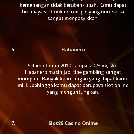
kemenangan tidak berubah- ubah. Kamu dapat
berupaya slot online freespin yang unik serta
sangat mengasyikkan.
Habanero
Selama tahun 2010 sampai 2023 ini, slot
Habanero masih jadi tipe gambling sangat
mumpuni. Banyak keuntungan yang dapat kamu
miliki, sehingga kamu dapat berupaya slot online
yang menguntungkan.
Slot88 Casino Online