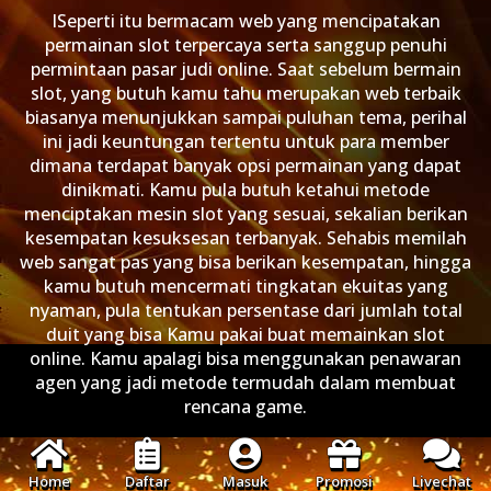
ISeperti itu bermacam web yang mencipatakan
permainan slot terpercaya serta sanggup penuhi
permintaan pasar judi online. Saat sebelum bermain
slot, yang butuh kamu tahu merupakan web terbaik
biasanya menunjukkan sampai puluhan tema, perihal
ini jadi keuntungan tertentu untuk para member
dimana terdapat banyak opsi permainan yang dapat
dinikmati. Kamu pula butuh ketahui metode
menciptakan mesin slot yang sesuai, sekalian berikan
kesempatan kesuksesan terbanyak. Sehabis memilah
web sangat pas yang bisa berikan kesempatan, hingga
kamu butuh mencermati tingkatan ekuitas yang
nyaman, pula tentukan persentase dari jumlah total
duit yang bisa Kamu pakai buat memainkan slot
online. Kamu apalagi bisa menggunakan penawaran
agen yang jadi metode termudah dalam membuat
rencana game.
Metode Buat Akun Di Web
Home
Daftar
Masuk
Promosi
Livechat