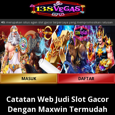
MASUK
DAFTAR
Catatan Web Judi Slot Gacor
Dengan Maxwin Termudah